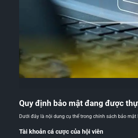
Quy định bảo mật đang được thực
Dưới đây là nội dung cụ thể trong chính sách bảo mật 
Tài khoản cá cược của hội viên