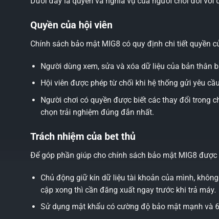
Dưới đây là quyền và nghĩa vụ của người chơi đối với
Quyền của hội viên
Chính sách bảo mật MIG8 có quy định chi tiết quyền c
Người dùng xem, sửa và xóa dữ liệu của bản thân b
Hội viên được phép từ chối khi hệ thống gửi yêu cầ
Người chơi có quyền được biết các thay đổi trong 
chọn trải nghiệm đúng đắn nhất.
Trách nhiệm của bet thủ
Để góp phần giúp cho chính sách bảo mật MIG8 được thự
Chủ động giữ kín dữ liệu tài khoản của mình, không 
cập xong thì cần đăng xuất ngay trước khi trả máy.
Sử dụng mật khẩu có cường độ bảo mật mạnh và 6 