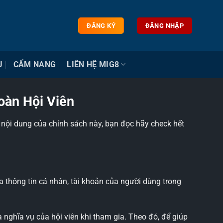
ĐĂNG KÝ
ĐĂNG NHẬP
U
CẨM NANG
LIÊN HỆ MIG8
oàn Hội Viên
 nội dung của chính sách này, bạn đọc hãy check hết
a thông tin cá nhân, tài khoản của người dùng trong
 nghĩa vụ của hội viên khi tham gia. Theo đó, để giúp