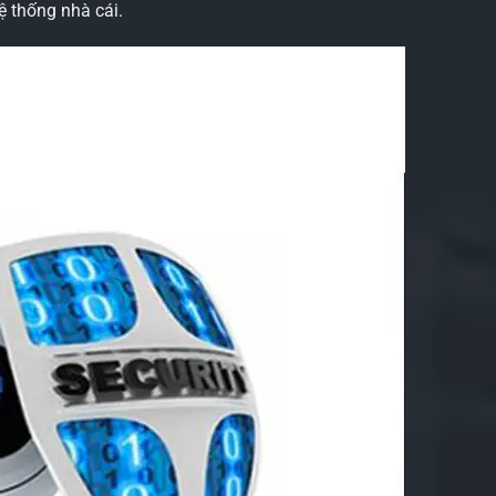
ệ thống nhà cái.