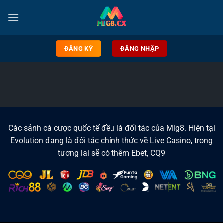
ĐĂNG KÝ
ĐĂNG NHẬP
Các sảnh cá cược quốc tế đều là đối tác của Mig8. Hiện tại
Evolution đang là đối tác chính thức về Live Casino, trong
tương lai sẽ có thêm Ebet, CQ9