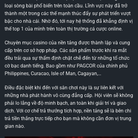
loại sòng bài phổ biến trên toàn cầu. Lĩnh vực này đã trở
thành một trong các thế mạnh thúc đẩy sự phát triển vượt
bậc cho nhà cái. Nhờ đó, tới nay hệ thống đã khẳng định vị
thế top 1 của mình trên toàn thị trường cá cược online.
Chuyên mục casino của nền tảng được thành lập và cung
cấp trên cơ sở hợp pháp. Các sản phẩm trước khi ra mắt
đều trải qua sự thẩm định chặt chẽ đến từ những tổ chức
cờ bạc danh tiếng. Bao gồm như PAGCOR của chính phủ
Philippines, Curacao, Isle of Man, Cagayan,…
Điều đặc biệt khi đến với sân chơi này là sự liên kết với
những nhà phát hành vô cùng đẳng cấp. Hội viên sẽ không
phải lo lắng về độ minh bạch, an toàn khi giải trí và giao
dịch. Với cơ chế trả thưởng tích hợp, nền tảng sẽ là bên chi
trả tiền thắng trực tiếp cho bạn mà không cần đơn vị trung
gian nào.