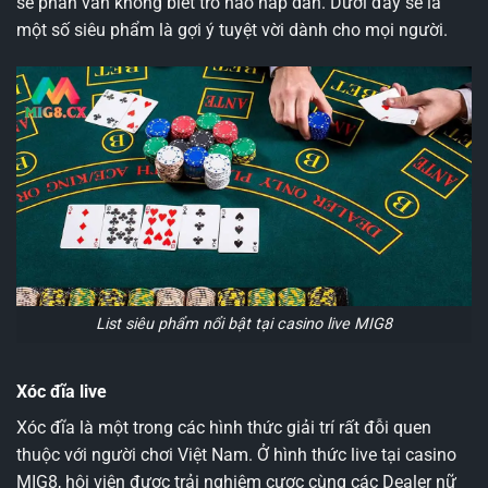
sẽ phân vân không biết trò nào hấp dẫn. Dưới đây sẽ là
một số siêu phẩm là gợi ý tuyệt vời dành cho mọi người.
List siêu phẩm nổi bật tại casino live MIG8
Xóc đĩa live
Xóc đĩa là một trong các hình thức giải trí rất đỗi quen
thuộc với người chơi Việt Nam. Ở hình thức live tại casino
MIG8, hội viên được trải nghiệm cược cùng các Dealer nữ