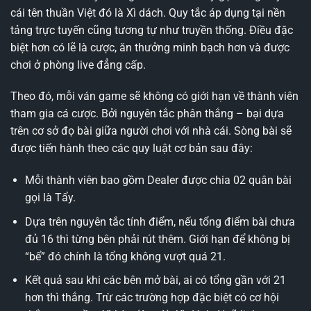
cái tên thuần Việt đó là Xì dách. Quy tắc áp dụng tại nền
tảng trực tuyến cũng tương tự như truyền thống. Điều đặc
biệt hơn có lẽ là cược, ăn thưởng minh bạch hơn và được
chơi ở phòng live đẳng cấp.
Theo đó, mỗi ván game sẽ không có giới hạn về thành viên
tham gia cá cược. Bởi nguyên tắc phân thắng – bại dựa
trên cơ sở đọ bài giữa người chơi với nhà cái. Sòng bài sẽ
được tiến hành theo các quy luật cơ bản sau đây:
Mỗi thành viên bao gồm Dealer được chia 02 quân bài
gọi là Tẩy.
Dựa trên nguyên tắc tính điểm, nếu tổng điểm bài chưa
đủ 16 thì từng bên phải rút thêm. Giới hạn để không bị
“bể” đó chính là tổng không vượt quá 21.
Kết quả sau khi các bên mở bài, ai có tổng gần với 21
hơn thì thắng. Trừ các trường hợp đặc biệt có cơ hội