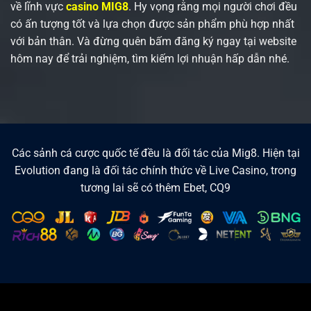
về lĩnh vực
casino MIG8
. Hy vọng rằng mọi người chơi đều
có ấn tượng tốt và lựa chọn được sản phẩm phù hợp nhất
với bản thân. Và đừng quên bấm đăng ký ngay tại website
hôm nay để trải nghiệm, tìm kiếm lợi nhuận hấp dẫn nhé.
Các sảnh cá cược quốc tế đều là đối tác của Mig8. Hiện tại
Evolution đang là đối tác chính thức về Live Casino, trong
tương lai sẽ có thêm Ebet, CQ9