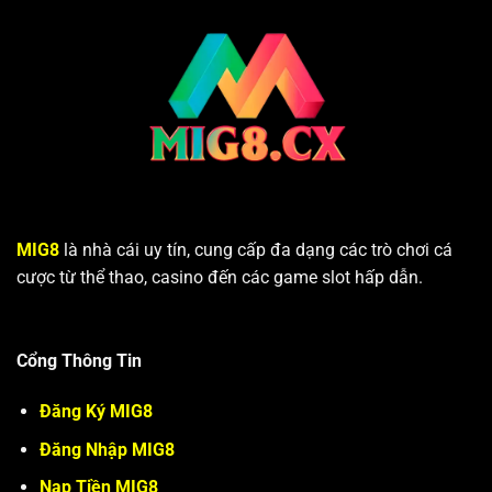
MIG8
là nhà cái uy tín, cung cấp đa dạng các trò chơi cá
cược từ thể thao, casino đến các game slot hấp dẫn.
Cổng Thông Tin
Đăng Ký MIG8
Đăng Nhập MIG8
Nạp Tiền MIG8