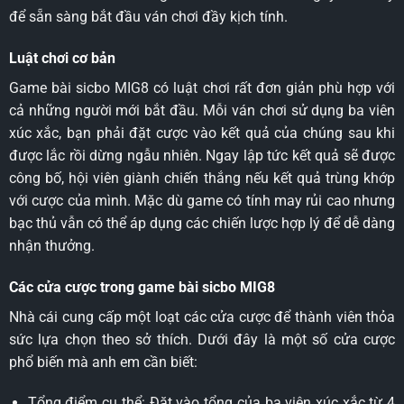
để sẵn sàng bắt đầu ván chơi đầy kịch tính.
Luật chơi cơ bản
Game bài sicbo MIG8 có luật chơi rất đơn giản phù hợp với
cả những người mới bắt đầu. Mỗi ván chơi sử dụng ba viên
xúc xắc, bạn phải đặt cược vào kết quả của chúng sau khi
được lắc rồi dừng ngẫu nhiên. Ngay lập tức kết quả sẽ được
công bố, hội viên giành chiến thắng nếu kết quả trùng khớp
với cược của mình. Mặc dù game có tính may rủi cao nhưng
bạc thủ vẫn có thể áp dụng các chiến lược hợp lý để dễ dàng
nhận thưởng.
Các cửa cược trong game bài sicbo MIG8
Nhà cái cung cấp một loạt các cửa cược để thành viên thỏa
sức lựa chọn theo sở thích. Dưới đây là một số cửa cược
phổ biến mà anh em cần biết:
Tổng điểm cụ thể: Đặt vào tổng của ba viên xúc xắc từ 4