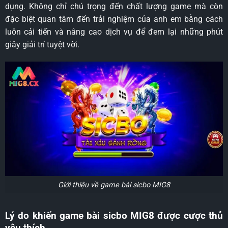
dụng. Không chỉ chú trọng đến chất lượng game mà còn
đặc biệt quan tâm đến trải nghiệm của anh em bằng cách
luôn cải tiến và nâng cao dịch vụ để đem lại những phút
giây giải trí tuyệt vời.
Giới thiệu về game bài sicbo MIG8
Lý do khiến game bài sicbo MIG8 được cược thủ
yêu thích