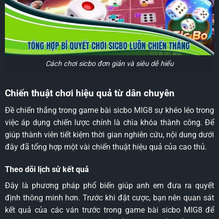
Cách chơi sicbo đơn giản và siêu dễ hiểu
Chiến thuật chơi hiệu quả từ dân chuyên
Đề chiến thắng trong game bài sicbo MIG8 sự khéo léo trong
việc áp dụng chiến lược chính là chìa khóa thành công. Để
giúp thành viên tiết kiệm thời gian nghiên cứu, nội dung dưới
đây đã tổng hợp một vài chiến thuật hiệu quả của cao thủ.
Theo dõi lịch sử kết quả
Đây là phương pháp phổ biến giúp anh em đưa ra quyết
định thông minh hơn. Trước khi đặt cược, bạn nên quan sát
kết quả của các ván trước trong game bài sicbo MIG8 để