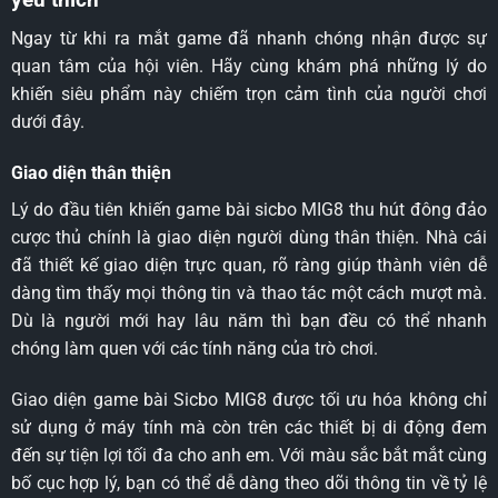
Ngay từ khi ra mắt game đã nhanh chóng nhận được sự
quan tâm của hội viên. Hãy cùng khám phá những lý do
khiến siêu phẩm này chiếm trọn cảm tình của người chơi
dưới đây.
Giao diện thân thiện
Lý do đầu tiên khiến game bài sicbo MIG8 thu hút đông đảo
cược thủ chính là giao diện người dùng thân thiện. Nhà cái
đã thiết kế giao diện trực quan, rõ ràng giúp thành viên dễ
dàng tìm thấy mọi thông tin và thao tác một cách mượt mà.
Dù là người mới hay lâu năm thì bạn đều có thể nhanh
chóng làm quen với các tính năng của trò chơi.
Giao diện game bài Sicbo MIG8 được tối ưu hóa không chỉ
sử dụng ở máy tính mà còn trên các thiết bị di động đem
đến sự tiện lợi tối đa cho anh em. Với màu sắc bắt mắt cùng
bố cục hợp lý, bạn có thể dễ dàng theo dõi thông tin về tỷ lệ