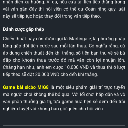
nhận diện xu hướng. Ví dụ, nếu cửa tài liên tiếp thắng trong
vài ván gần đây thì hội viên có thể dự đoán rằng quy luật
này sẽ tiếp tục hoặc thay đổi trong ván tiếp theo.
Đánh cược gấp thếp
Chiến thuật này còn được gọi là Martingale, là phương pháp
tăng gấp đôi tiền cược sau mỗi lần thua. Có nghĩa rằng, cứ
áp dụng chiến thuật đến khi thắng, số tiền bạn thu về sẽ bù
đắp cho khoản thua trước đó mà vẫn còn lợi nhuận lớn.
Chẳng hạn như, anh em cược 10.000 VND và thua thì ở lượt
tiếp theo sẽ đặt 20.000 VND cho đến khi thắng.
Game bài sicbo MIG8
là một siêu phẩm giải trí trực tuyến
mà người chơi không thể bỏ qua. Với lối chơi hấp dẫn và vô
vàn phần thưởng giá trị, tựa game hứa hẹn sẽ đem đến trải
nghiệm tuyệt vời không bao giờ quên cho hội viên.