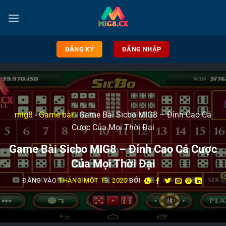
ĐĂNG KÝ
ĐĂNG NHẬP
mig8
-
Game bài
-
Game Bài Sicbo MIG8 – Đỉnh Cao Cá
Cược Của Mọi Thời Đại
Game Bài Sicbo MIG8 – Đỉnh Cao Cá Cược
Của Mọi Thời Đại
ĐĂNG VÀO
THÁNG MỘT 19, 2025
BỞI