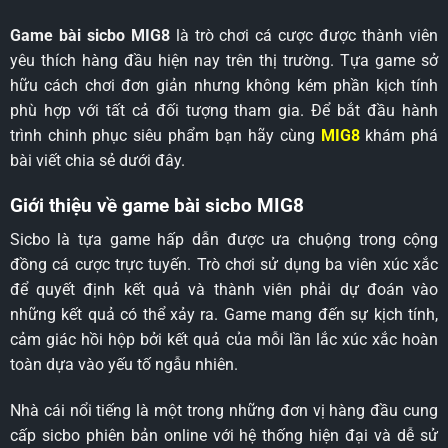
Game bài sicbo MIG8
là trò chơi cá cược được thành viên
yêu thích hàng đầu hiện nay trên thị trường. Tựa game sở
hữu cách chơi đơn giản nhưng không kém phần kịch tính
phù hợp với tất cả đối tượng tham gia. Để bắt đầu hành
trình chinh phục siêu phẩm bạn hãy cùng
MIG8
khám phá
bài viết chia sẻ dưới đây.
Giới thiệu về game bài sicbo MIG8
Sicbo là tựa game hấp dẫn được ưa chuộng trong cộng
đồng cá cược trực tuyến. Trò chơi sử dụng ba viên xúc xắc
để quyết định kết quả và thành viên phải dự đoán vào
những kết quả có thể xảy ra. Game mang đến sự kịch tính,
cảm giác hồi hộp bởi kết quả của mỗi lần lắc xúc xắc hoàn
toàn dựa vào yếu tố ngẫu nhiên.
Nhà cái nổi tiếng là một trong những đơn vị hàng đầu cung
cấp sicbo phiên bản online với hệ thống hiện đại và dễ sử