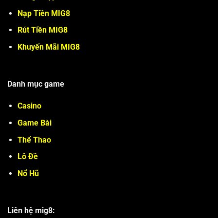
Nạp Tiền MIG8
Rút Tiền MIG8
Khuyến Mãi MIG8
Danh mục game
Casino
Game Bài
Thể Thao
Lô Đề
Nổ Hũ
Liên hệ mig8: